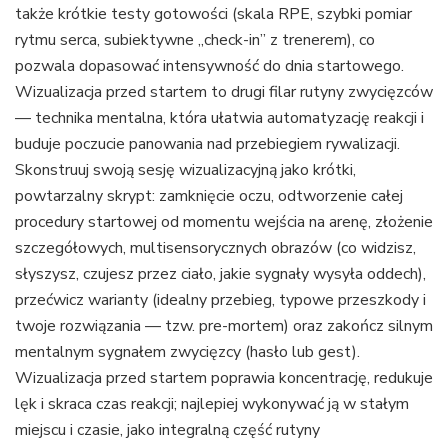
także krótkie testy gotowości (skala RPE, szybki pomiar
rytmu serca, subiektywne „check-in” z trenerem), co
pozwala dopasować intensywność do dnia startowego.
Wizualizacja przed startem to drugi filar rutyny zwycięzców
— technika mentalna, która ułatwia automatyzację reakcji i
buduje poczucie panowania nad przebiegiem rywalizacji.
Skonstruuj swoją sesję wizualizacyjną jako krótki,
powtarzalny skrypt: zamknięcie oczu, odtworzenie całej
procedury startowej od momentu wejścia na arenę, złożenie
szczegółowych, multisensorycznych obrazów (co widzisz,
słyszysz, czujesz przez ciało, jakie sygnały wysyła oddech),
przećwicz warianty (idealny przebieg, typowe przeszkody i
twoje rozwiązania — tzw. pre-mortem) oraz zakończ silnym
mentalnym sygnałem zwycięzcy (hasło lub gest).
Wizualizacja przed startem poprawia koncentrację, redukuje
lęk i skraca czas reakcji; najlepiej wykonywać ją w stałym
miejscu i czasie, jako integralną część rutyny