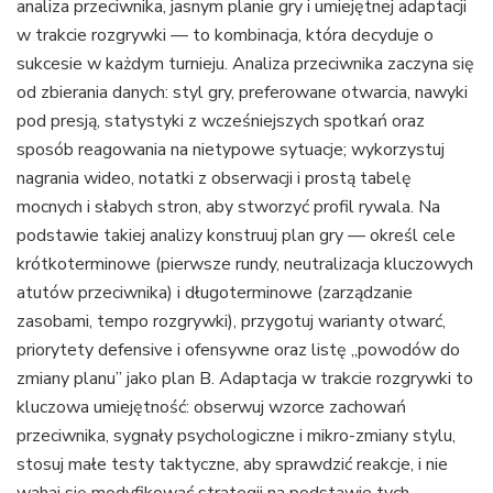
analiza przeciwnika, jasnym planie gry i umiejętnej adaptacji
w trakcie rozgrywki — to kombinacja, która decyduje o
sukcesie w każdym turnieju. Analiza przeciwnika zaczyna się
od zbierania danych: styl gry, preferowane otwarcia, nawyki
pod presją, statystyki z wcześniejszych spotkań oraz
sposób reagowania na nietypowe sytuacje; wykorzystuj
nagrania wideo, notatki z obserwacji i prostą tabelę
mocnych i słabych stron, aby stworzyć profil rywala. Na
podstawie takiej analizy konstruuj plan gry — określ cele
krótkoterminowe (pierwsze rundy, neutralizacja kluczowych
atutów przeciwnika) i długoterminowe (zarządzanie
zasobami, tempo rozgrywki), przygotuj warianty otwarć,
priorytety defensive i ofensywne oraz listę „powodów do
zmiany planu” jako plan B. Adaptacja w trakcie rozgrywki to
kluczowa umiejętność: obserwuj wzorce zachowań
przeciwnika, sygnały psychologiczne i mikro-zmiany stylu,
stosuj małe testy taktyczne, aby sprawdzić reakcje, i nie