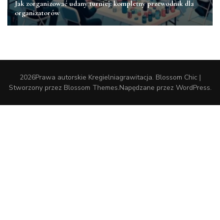
Jak zorganizować udany turniej: kompletny przewodnik dla
organizatorów
2026Prawa autorskie
Kregielniagrawitacja
.
Blossom Chic |
Stworzony przez
Blossom Themes
.Napędzane przez
WordPress
.