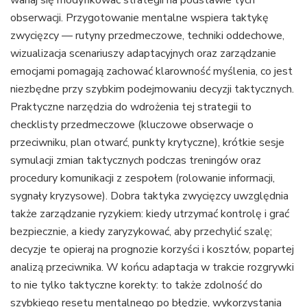
wahaj się modyfikować strategii na podstawie tych
obserwacji. Przygotowanie mentalne wspiera taktykę
zwycięzcy — rutyny przedmeczowe, techniki oddechowe,
wizualizacja scenariuszy adaptacyjnych oraz zarządzanie
emocjami pomagają zachować klarowność myślenia, co jest
niezbędne przy szybkim podejmowaniu decyzji taktycznych.
Praktyczne narzędzia do wdrożenia tej strategii to
checklisty przedmeczowe (kluczowe obserwacje o
przeciwniku, plan otwarć, punkty krytyczne), krótkie sesje
symulacji zmian taktycznych podczas treningów oraz
procedury komunikacji z zespołem (rolowanie informacji,
sygnały kryzysowe). Dobra taktyka zwycięzcy uwzględnia
także zarządzanie ryzykiem: kiedy utrzymać kontrolę i grać
bezpiecznie, a kiedy zaryzykować, aby przechylić szalę;
decyzje te opieraj na prognozie korzyści i kosztów, popartej
analizą przeciwnika. W końcu adaptacja w trakcie rozgrywki
to nie tylko taktyczne korekty: to także zdolność do
szybkiego resetu mentalnego po błędzie, wykorzystania