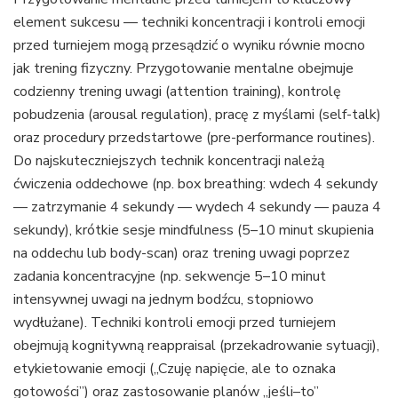
element sukcesu — techniki koncentracji i kontroli emocji
przed turniejem mogą przesądzić o wyniku równie mocno
jak trening fizyczny. Przygotowanie mentalne obejmuje
codzienny trening uwagi (attention training), kontrolę
pobudzenia (arousal regulation), pracę z myślami (self-talk)
oraz procedury przedstartowe (pre-performance routines).
Do najskuteczniejszych technik koncentracji należą
ćwiczenia oddechowe (np. box breathing: wdech 4 sekundy
— zatrzymanie 4 sekundy — wydech 4 sekundy — pauza 4
sekundy), krótkie sesje mindfulness (5–10 minut skupienia
na oddechu lub body-scan) oraz trening uwagi poprzez
zadania koncentracyjne (np. sekwencje 5–10 minut
intensywnej uwagi na jednym bodźcu, stopniowo
wydłużane). Techniki kontroli emocji przed turniejem
obejmują kognitywną reappraisal (przekadrowanie sytuacji),
etykietowanie emocji („Czuję napięcie, ale to oznaka
gotowości”) oraz zastosowanie planów „jeśli–to”