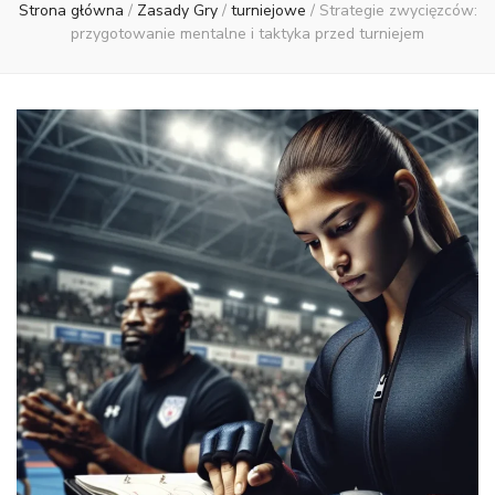
Strona główna
/
Zasady Gry
/
turniejowe
/
Strategie zwycięzców:
przygotowanie mentalne i taktyka przed turniejem