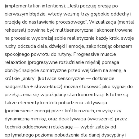
(implementation intentions): „Jeśli poczuję presję po
pierwszym błędzie, wtedy wezmę trzy głębokie oddechy i
przejdę do nastawienia procesowego”. Wizualizacja (mental
rehearsal) powinna być multisensoryczna i skoncentrowana
na procesie: wyobrażaj sobie realistycznie każdy krok, swoje
ruchy, odczucia ciała, dźwięki i emocje, zakończając obrazem
spokojnego powrotu do rutyny. Progressive muscle
relaxation (progresywne rozluźnianie mięśni) pomaga
obniżyć napięcie somatyczne przed wejściem na arenę, a
krótkie „ankry” (kotwice sensoryczne — dotknięcie
nadgarstka + słowo-klucz) można stosować jako sygnał do
przełączenia się w pożądany stan koncentracji. Istotne są
także elementy kontroli pobudzenia: aktywacja
(podniesienie energii) przez krótki rozruch, muzykę czy
dynamiczną mimikę, oraz deaktywacja (wyciszenie) przez
techniki oddechowe i relaksację — wybór zależy od
optymalnego poziomu pobudzenia dla danej dyscypliny i