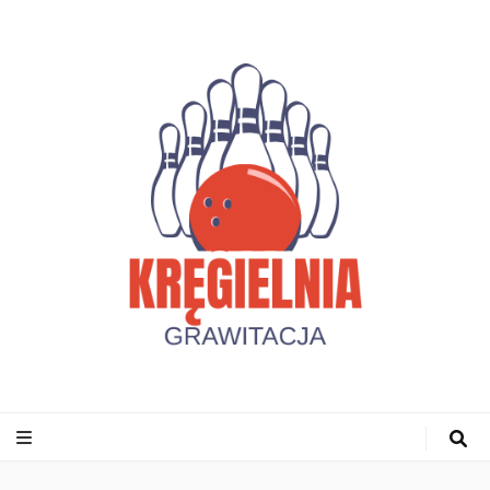
Kregielniagrawi