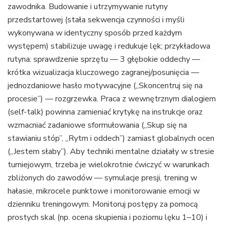
zawodnika. Budowanie i utrzymywanie rutyny
przedstartowej (stała sekwencja czynności i myśli
wykonywana w identyczny sposób przed każdym
występem) stabilizuje uwagę i redukuje lęk; przykładowa
rutyna: sprawdzenie sprzętu — 3 głębokie oddechy —
krótka wizualizacja kluczowego zagranej/posunięcia —
jednozdaniowe hasło motywacyjne („Skoncentruj się na
procesie”) — rozgrzewka. Praca z wewnętrznym dialogiem
(self-talk) powinna zamieniać krytykę na instrukcje oraz
wzmacniać zadaniowe sformułowania („Skup się na
stawianiu stóp”, „Rytm i oddech”) zamiast globalnych ocen
(„Jestem słaby”). Aby techniki mentalne działały w stresie
turniejowym, trzeba je wielokrotnie ćwiczyć w warunkach
zbliżonych do zawodów — symulacje presji, trening w
hałasie, mikrocele punktowe i monitorowanie emocji w
dzienniku treningowym. Monitoruj postępy za pomocą
prostych skal (np. ocena skupienia i poziomu lęku 1–10) i