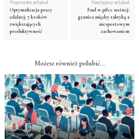
Poprzedni artykuł
Następny artykuł
wpisu
Optymalizacja pracy
Faul w piłce nożnej:
zdalnej: 7 kroków
granica między taktyką a
zwiększających
niesportowym
produktywność
zachowaniem
Możesz również polubić…
turniejowe