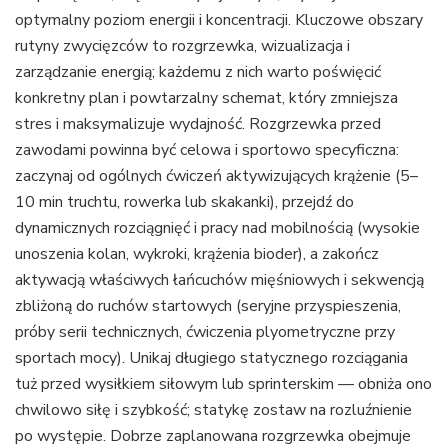
optymalny poziom energii i koncentracji. Kluczowe obszary
rutyny zwycięzców to rozgrzewka, wizualizacja i
zarządzanie energią; każdemu z nich warto poświęcić
konkretny plan i powtarzalny schemat, który zmniejsza
stres i maksymalizuje wydajność. Rozgrzewka przed
zawodami powinna być celowa i sportowo specyficzna:
zaczynaj od ogólnych ćwiczeń aktywizujących krążenie (5–
10 min truchtu, rowerka lub skakanki), przejdź do
dynamicznych rozciągnięć i pracy nad mobilnością (wysokie
unoszenia kolan, wykroki, krążenia bioder), a zakończ
aktywacją właściwych łańcuchów mięśniowych i sekwencją
zbliżoną do ruchów startowych (seryjne przyspieszenia,
próby serii technicznych, ćwiczenia plyometryczne przy
sportach mocy). Unikaj długiego statycznego rozciągania
tuż przed wysiłkiem siłowym lub sprinterskim — obniża ono
chwilowo siłę i szybkość; statykę zostaw na rozluźnienie
po występie. Dobrze zaplanowana rozgrzewka obejmuje