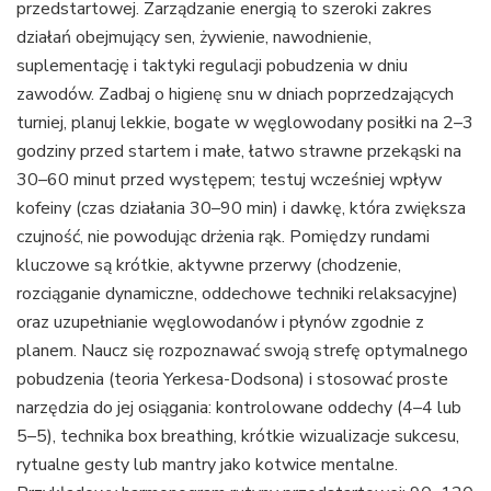
przedstartowej. Zarządzanie energią to szeroki zakres
działań obejmujący sen, żywienie, nawodnienie,
suplementację i taktyki regulacji pobudzenia w dniu
zawodów. Zadbaj o higienę snu w dniach poprzedzających
turniej, planuj lekkie, bogate w węglowodany posiłki na 2–3
godziny przed startem i małe, łatwo strawne przekąski na
30–60 minut przed występem; testuj wcześniej wpływ
kofeiny (czas działania 30–90 min) i dawkę, która zwiększa
czujność, nie powodując drżenia rąk. Pomiędzy rundami
kluczowe są krótkie, aktywne przerwy (chodzenie,
rozciąganie dynamiczne, oddechowe techniki relaksacyjne)
oraz uzupełnianie węglowodanów i płynów zgodnie z
planem. Naucz się rozpoznawać swoją strefę optymalnego
pobudzenia (teoria Yerkesa-Dodsona) i stosować proste
narzędzia do jej osiągania: kontrolowane oddechy (4–4 lub
5–5), technika box breathing, krótkie wizualizacje sukcesu,
rytualne gesty lub mantry jako kotwice mentalne.