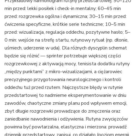
Przykładowy harmonogram rutyny przedstartowej: 90–120
min przed: lekki posiłek i check-in mentalny; 60–45 min
przed: rozgrzewka ogólna i dynamiczna; 30–15 min przed:
ćwiczenia specyficzne, krótkie serie techniczne; 10–5 min
przed: wizualizacja, regulacja oddechu, pozytywne hasło; 5–
0 min: wejście na strefę startu, rutynowy rytuał (np. dłonie,
uśmiech, uderzenie w uda). Dla różnych dyscyplin schemat
będzie się różnić — sprinter potrzebuje większej części
rozgrzewkowej z aktywacją mocy, tenisista dodatku rutyny
„między punktami” z mikro-wizualizacjami, a ciężarowiec
precyzyjnego przygotowania neurologicznego i kontroli
oddechu tuż przed rzutem. Najczęstsze błędy w rutynie
przedstartowej to nadmierne eksperymentowanie w dniu
zawodów, chaotyczne zmiany planu pod wpływem emocji,
zbyt długie rozgrzewki prowadzące do zmęczenia oraz
zaniedbanie nawodnienia i odżywienia. Rutyna zwycięzców
powinna być powtarzalna, elastyczna i mierzona: prowadź
dziennik przedstartowy, zapisuj, co działało (poziom energii,