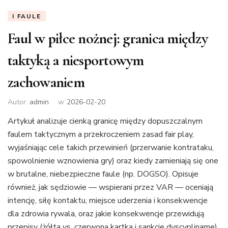
I FAULE
Faul w piłce nożnej: granica między
taktyką a niesportowym
zachowaniem
Autor:
admin
w
2026-02-20
Artykuł analizuje cienką granicę między dopuszczalnym
faulem taktycznym a przekroczeniem zasad fair play,
wyjaśniając cele takich przewinień (przerwanie kontrataku,
spowolnienie wznowienia gry) oraz kiedy zamieniają się one
w brutalne, niebezpieczne faule (np. DOGSO). Opisuje
również, jak sędziowie — wspierani przez VAR — oceniają
intencję, siłę kontaktu, miejsce uderzenia i konsekwencje
dla zdrowia rywala, oraz jakie konsekwencje przewidują
przepisy (żółta vs. czerwona kartka i sankcje dyscyplinarne).