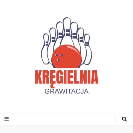
Kregielniagrawi