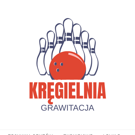
awitacja