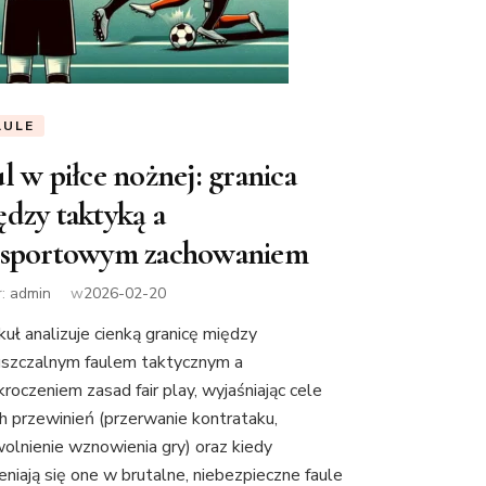
AULE
l w piłce nożnej: granica
ędzy taktyką a
esportowym zachowaniem
r:
admin
w
2026-02-20
kuł analizuje cienką granicę między
szczalnym faulem taktycznym a
kroczeniem zasad fair play, wyjaśniając cele
ch przewinień (przerwanie kontrataku,
olnienie wznowienia gry) oraz kiedy
eniają się one w brutalne, niebezpieczne faule