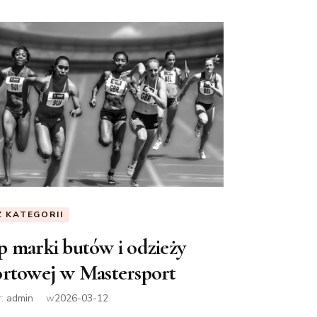
Z KATEGORII
p marki butów i odzieży
ortowej w Mastersport
r:
admin
w
2026-03-12