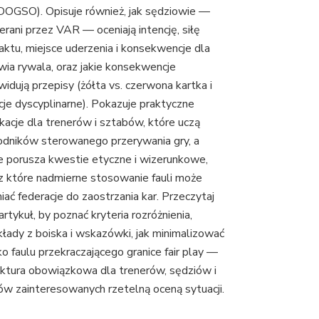
 DOGSO). Opisuje również, jak sędziowie —
erani przez VAR — oceniają intencję, siłę
aktu, miejsce uderzenia i konsekwencje dla
wia rywala, oraz jakie konsekwencje
widują przepisy (żółta vs. czerwona kartka i
cje dyscyplinarne). Pokazuje praktyczne
ikacje dla trenerów i sztabów, które uczą
dników sterowanego przerywania gry, a
e porusza kwestie etyczne i wizerunkowe,
z które nadmierne stosowanie fauli może
niać federacje do zaostrzania kar. Przeczytaj
artykuł, by poznać kryteria rozróżnienia,
kłady z boiska i wskazówki, jak minimalizować
ko faulu przekraczającego granice fair play —
ektura obowiązkowa dla trenerów, sędziów i
ców zainteresowanych rzetelną oceną sytuacji.