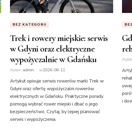
BEZ KATEGORII
BE
Trek i rowery miejskie: serwis
Gd
w Gdyni oraz elektryczne
re
wypożyczalnie w Gdańsku
Auto
Autor:
admin
w
2026-06-11
Artyk
reha
Artykuł opisuje serwis rowerów marki Trek w
uwag
Gdyni oraz ofertę wypożyczalni rowerów
poró
elektrycznych w Gdańsku. Praktyczne porady
i do
pomogą wybrać rower miejski i dbać o jego
bezpieczeństwo. Czytaj, by lepiej planować
serwis i wypożyczenia.