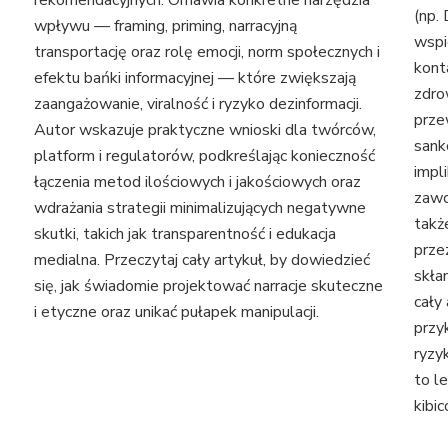
(np.
wpływu — framing, priming, narracyjną
wspi
transportację oraz rolę emocji, norm społecznych i
kont
efektu bańki informacyjnej — które zwiększają
zdro
zaangażowanie, viralność i ryzyko dezinformacji.
prze
Autor wskazuje praktyczne wnioski dla twórców,
sank
platform i regulatorów, podkreślając konieczność
impl
łączenia metod ilościowych i jakościowych oraz
zawo
wdrażania strategii minimalizujących negatywne
takż
skutki, takich jak transparentność i edukacja
prze
medialna. Przeczytaj cały artykuł, by dowiedzieć
skła
się, jak świadomie projektować narracje skuteczne
cały 
i etyczne oraz unikać pułapek manipulacji.
przy
ryzy
to l
kibi