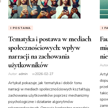
I POSTAWA
I F
Tematyka i postawa w mediach
Fau
społecznościowych: wpływ
mi
narracji na zachowania
ni
użytkowników
Auto
Autor:
admin
w
2026-02-27
Arty
dopu
Artykuł pokazuje, jak tematyka i dobór tonu
prze
narracji w mediach społecznościowych kształtują
taki
zachowania użytkowników poprzez mechanizmy
spow
psychologiczne i działanie algorytmów
zami
rekomendacyjnych. Omawia konkretne narzędzia