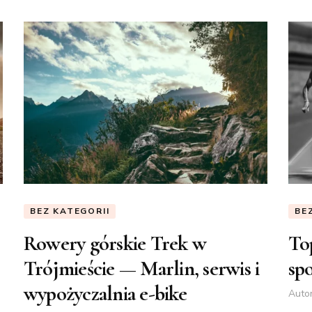
BEZ KATEGORII
BE
Rowery górskie Trek w
To
Trójmieście — Marlin, serwis i
sp
wypożyczalnia e-bike
Auto