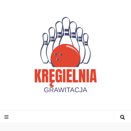
Kregielniagrawi